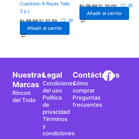
Cuadrado A Rayas Talla
S/.
25.00
S/.
20.00
S y L
Añadir al carrito
S/.
58.00
S/.
52.00
Añadir al carrito
F
Nuestras
Legal
Contáctanos
a
Marcas
Condiciones
Cómo
del uso
comprar
Rincon
c
Política
Preguntas
del Todo
de
frecuentes
e
privacidad
b
Términos
y
o
condiciones