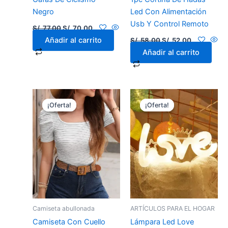
Negro
Led Con Alimentación
Usb Y Control Remoto
S/.
77.00
S/.
70.00
Añadir al carrito
S/.
58.00
S/.
52.00
Añadir al carrito
El
El
El
El
precio
precio
precio
precio
¡Oferta!
¡Oferta!
¡Oferta!
¡Oferta!
original
actual
original
actual
era:
es:
era:
es:
S/. 58.00.
S/. 52.00.
S/. 25.00.
S/. 20.00.
Camiseta abullonada
ARTÍCULOS PARA EL HOGAR
Camiseta Con Cuello
Lámpara Led Love