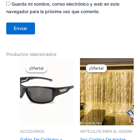
Guarda mi nombre, correo electrónico y web en este
navegador para la próxima vez que comente.
Productos relacionados
El
El
El
El
precio
precio
precio
precio
¡Oferta!
¡Oferta!
¡Oferta!
¡Oferta!
original
actual
original
actual
era:
es:
era:
es:
S/. 77.00.
S/. 70.00.
S/. 58.00.
S/. 52.00.
ACCESORIOS
ARTÍCULOS PARA EL HOGAR
Gafas De Ciclismo –
1pc Cortina De Hadas