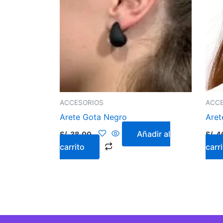
ACCESORIOS
ACC
Arete Gota Negro
Aret
Añadir al
S/.
38.00
S/.
4
carrito
carr