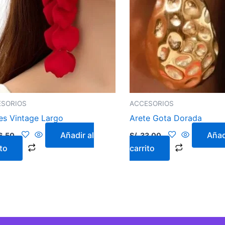
ESORIOS
ACCESORIOS
es Vintage Largo
Arete Gota Dorada
Añadir al
Añad
6.50
S/.
33.00
ito
carrito