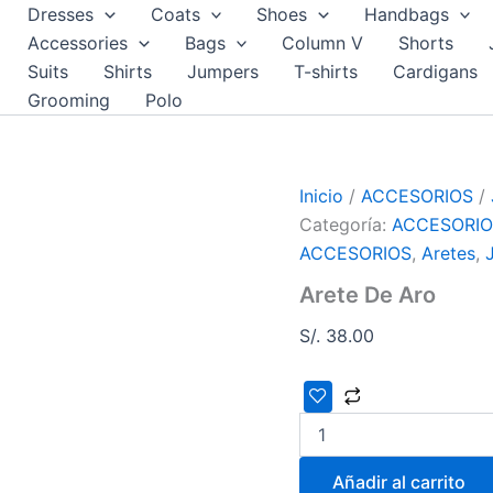
Arete
Dresses
Coats
Shoes
Handbags
De
Accessories
Bags
Column V
Shorts
Aro
Suits
Shirts
Jumpers
T-shirts
Cardigans
cantidad
Grooming
Polo
Inicio
/
ACCESORIOS
/
Categoría:
ACCESORIO
ACCESORIOS
,
Aretes
,
Arete De Aro
S/.
38.00
Añadir al carrito