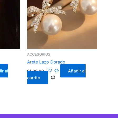
ACCESORIOS
Arete Lazo Dorado
ir al
Añadir al
S/.
38.00
carrito