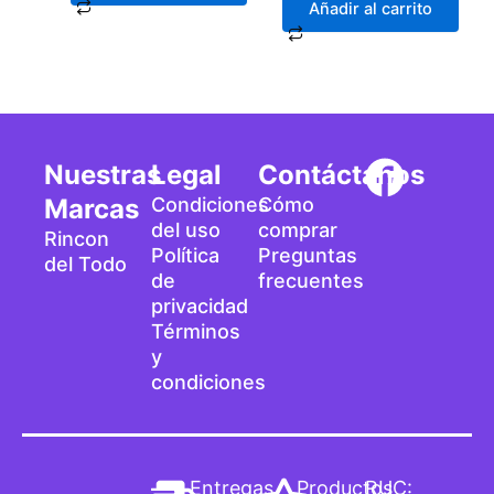
Añadir al carrito
F
Nuestras
Legal
Contáctanos
a
Marcas
Condiciones
Cómo
del uso
comprar
Rincon
c
Política
Preguntas
del Todo
de
frecuentes
e
privacidad
b
Términos
y
o
condiciones
o
k
Entregas
Productos
RUC: