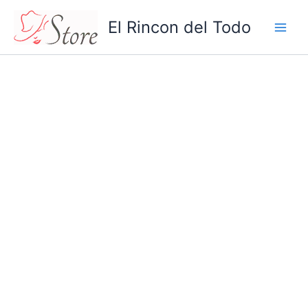
Aretes
Ir
De
El Rincon del Todo
al
Pétalo
contenido
cantidad