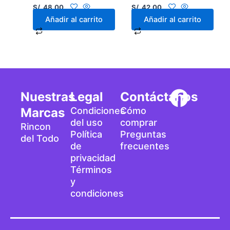
S/.
48.00
S/.
42.00
Añadir al carrito
Añadir al carrito
F
Nuestras
Legal
Contáctanos
a
Marcas
Condiciones
Cómo
del uso
comprar
Rincon
c
Política
Preguntas
del Todo
de
frecuentes
e
privacidad
b
Términos
y
o
condiciones
o
k