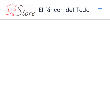
Aretes
Ir
Vintage
El Rincon del Todo
al
Largo
contenido
cantidad