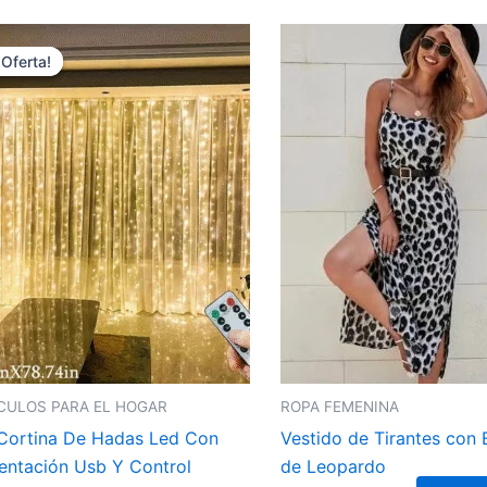
El
El
precio
precio
¡Oferta!
¡Oferta!
original
actual
era:
es:
S/. 58.00.
S/. 52.00.
CULOS PARA EL HOGAR
ROPA FEMENINA
Cortina De Hadas Led Con
Vestido de Tirantes con
entación Usb Y Control
de Leopardo