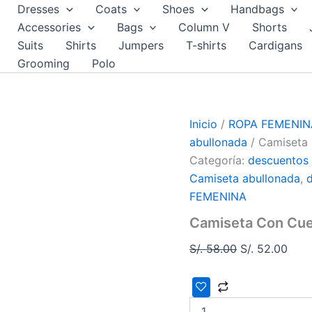
Camiseta
El
El
Dresses
Coats
Shoes
Handbags
Con
precio
prec
Accessories
Bags
Column V
Shorts
Cuello
original
actu
Suits
Shirts
Jumpers
T-shirts
Cardigans
Cuadrado
A
era:
es:
Grooming
Polo
Rayas
S/. 58.00.
S/. 5
Talla
S
y
Inicio
/
ROPA FEMENIN
L
abullonada
/ Camiseta 
cantidad
Categoría:
descuentos
Camiseta abullonada
,
FEMENINA
Camiseta Con Cuel
S/.
58.00
S/.
52.00