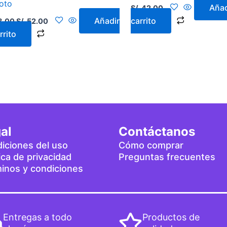
oto
Añad
S/.
42.00
Añadir
carrito
8.00
S/.
52.00
rrito
al
Contáctanos
iciones del uso
Cómo comprar
tica de privacidad
Preguntas frecuentes
inos y condiciones
Entregas a todo
Productos de