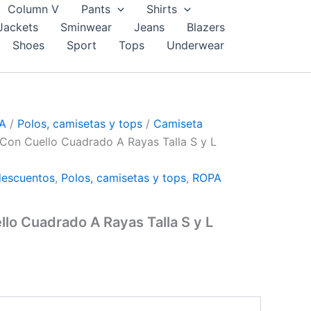
Column V
Pants
Shirts
io
Jackets
Sminwear
Jeans
Blazers
al
Shoes
Sport
Tops
Underwear
2.00.
A
/
Polos, camisetas y tops
/
Camiseta
Con Cuello Cuadrado A Rayas Talla S y L
descuentos
,
Polos, camisetas y tops
,
ROPA
lo Cuadrado A Rayas Talla S y L