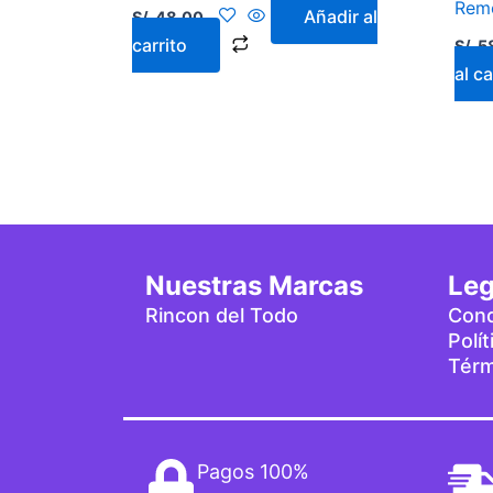
Rem
Añadir al
S/.
48.00
carrito
S/.
5
al ca
Nuestras Marcas
Leg
Rincon del Todo
Cond
Polí
Térm
Pagos 100%