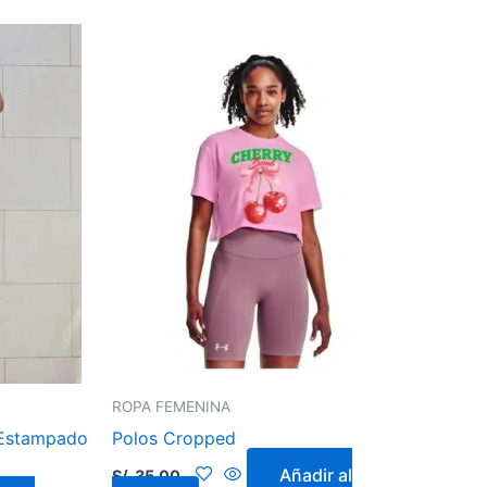
ROPA FEMENINA
 Estampado
Polos Cropped
Añadir al
S/.
35.00