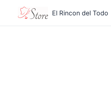
Ir
¡Oferta!
al
El Rincon del Todo
contenido