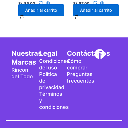
S/.
85.00
S/.
87.00
Añadir al carrito
Añadir al carrito
F
Nuestras
Legal
Contáctanos
a
Marcas
Condiciones
Cómo
del uso
comprar
Rincon
c
Política
Preguntas
del Todo
de
frecuentes
e
privacidad
b
Términos
y
o
condiciones
o
k