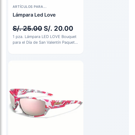
El
El
ARTÍCULOS PARA...
precio
precio
Lámpara Led Love
original
actual
S/.
25.00
S/.
20.00
era:
es:
1 pza. Lámpara LED LOVE Bouquet
para el Día de San Valentín Paquete
S/. 25.00.
S/. 20.00.
de ramo…