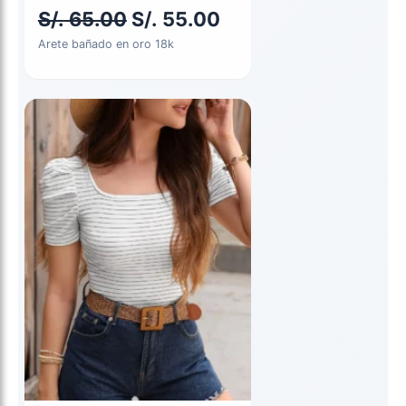
original
actual
S/.
65.00
S/.
55.00
era:
es:
Arete bañado en oro 18k
S/. 65.00.
S/. 55.00.