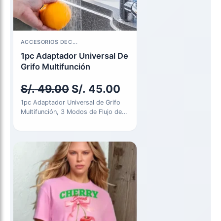
El
El
ACCESORIOS DEC...
precio
precio
1pc Adaptador Universal De
Grifo Multifunción
original
actual
S/.
49.00
S/.
45.00
era:
es:
1pc Adaptador Universal de Grifo
S/. 49.00.
S/. 45.00.
Multifunción, 3 Modos de Flujo de
Agua, Material ABS, Boquilla…