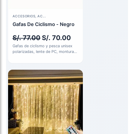
El
El
ACCESORIOS, AC...
precio
precio
Gafas De Ciclismo - Negro
original
actual
S/.
77.00
S/.
70.00
era:
es:
Gafas de ciclismo y pesca unisex
polarizadas, lente de PC, montura
S/. 77.00.
S/. 70.00.
de ajuste cómodo, protección…