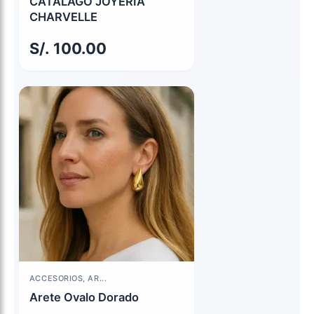
CATALAGO JOYERIA
CHARVELLE
S/.
100.00
El
El
ACCESORIOS, AR...
precio
precio
Arete Ovalo Dorado