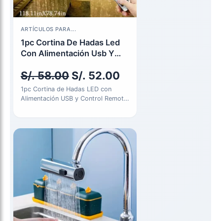
El
El
ARTÍCULOS PARA...
precio
precio
1pc Cortina De Hadas Led
Con Alimentación Usb Y
original
actual
Control Remoto
S/.
58.00
S/.
52.00
era:
es:
1pc Cortina de Hadas LED con
S/. 58.00.
S/. 52.00.
Alimentación USB y Control Remoto
- 299.92cm x 299.92cm,…