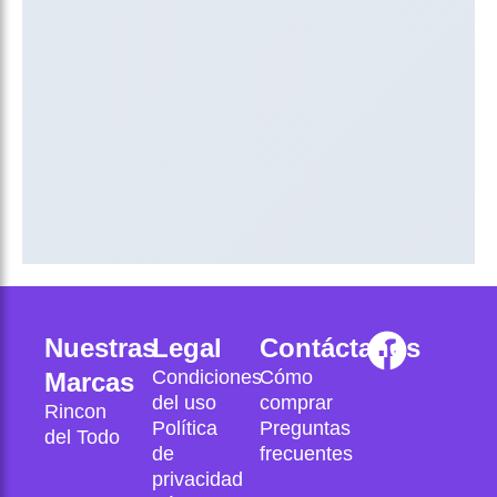
F
Nuestras
Legal
Contáctanos
Condiciones
Cómo
a
Marcas
del uso
comprar
Rincon
c
Política
Preguntas
del Todo
de
frecuentes
e
privacidad