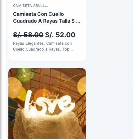
El
El
CAMISETA ABULL...
precio
precio
Camiseta Con Cuello
Cuadrado A Rayas Talla S y
original
actual
L
S/.
58.00
S/.
52.00
era:
es:
Rayas Elegantes, Camiseta con
S/. 58.00.
S/. 52.00.
Cuello Cuadrado a Rayas, Top
Casual de Manga Corta para
Primavera…