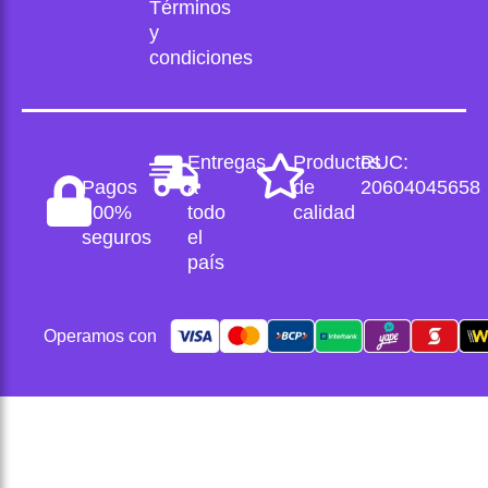
b
Términos
y
o
condiciones
o
k
Entregas
Productos
RUC:
Pagos
a
de
20604045658
100%
todo
calidad
seguros
el
país
Operamos con