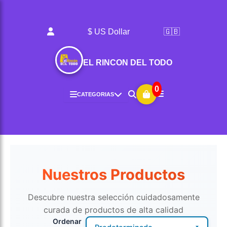
Ir
al
contenido
$ US Dollar
🇬🇧
EL RINCON DEL TODO
0
CATEGORIAS
Nuestros Productos
Descubre nuestra selección cuidadosamente
curada de productos de alta calidad
Ordenar