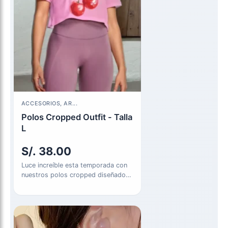
ACCESORIOS, AR...
Polos Cropped Outfit - Talla
L
S/.
38.00
Luce increíble esta temporada con
nuestros polos cropped diseñados
para resaltar tu estilo único! 💃👕…