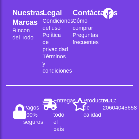
F
Nuestras
Legal
Contáctanos
Condiciones
Cómo
a
Marcas
del uso
comprar
Rincon
c
Política
Preguntas
del Todo
de
frecuentes
e
privacidad
b
Términos
y
o
condiciones
o
k
Entregas
Productos
RUC:
Pagos
a
de
20604045658
100%
todo
calidad
seguros
el
país